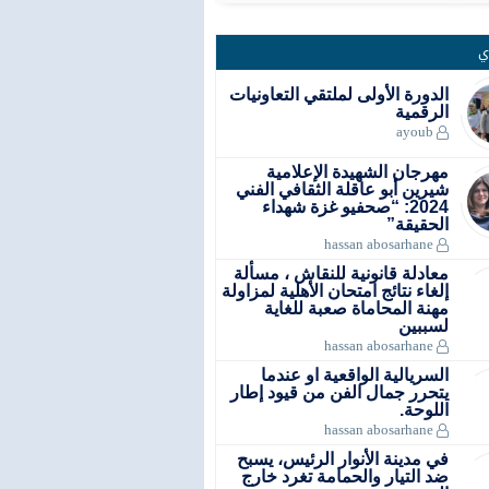
ي
الدورة الأولى لملتقي التعاونيات
الرقمية
ayoub
مهرجان الشهيدة الإعلامية
شيرين أبو عاقلة الثقافي الفني
2024: “صحفيو غزة شهداء
الحقيقة”
hassan abosarhane
معادلة قانونية للنقاش ، مسألة
إلغاء نتائج امتحان الأهلية لمزاولة
مهنة المحاماة صعبة للغاية
لسببين
hassan abosarhane
السريالية الواقعية او عندما
يتحرر جمال الفن من قيود إطار
اللوحة.
hassan abosarhane
في مدينة الأنوار الرئيس، يسبح
ضد التيار والحمامة تغرد خارج