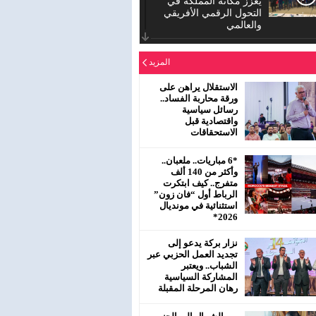
يعزز مكانة المملكة في
التحول الرقمي الأفريقي
والعالمي
الدورة العادية للمجلس
المزيد
الإقليمي لحزب الاستقلال
بمفتشية عين الشق
سيدي معروف
الاستقلال يراهن على
ورقة محاربة الفساد..
رسائل سياسية
رئيس جماعة البروج /
واقتصادية قبل
اقليم سطات : لا يحترم
الاستحقاقات
جلالة الملك محمد
السادس نصره.
*6 مباريات.. ملعبان..
وأكثر من 140 ألف
متفرج.. كيف ابتكرت
الرباط أول “فان زون”
استثنائية في مونديال
2026*
نزار بركة يدعو إلى
تجديد العمل الحزبي عبر
الشباب.. ويعتبر
المشاركة السياسية
رهان المرحلة المقبلة