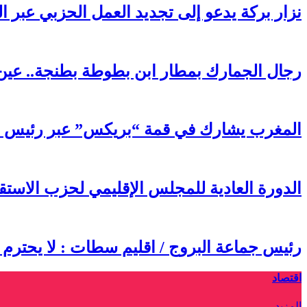
نزار بركة يدعو إلى تجديد العمل الحزبي عبر ا
رجال الجمارك بمطار ابن بطوطة بطنجة.. عين 
المغرب يشارك في قمة “بريكس” عبر رئيس FADB: رضوان الحلوي يعزز مكانة المملكة في التحول الرقمي الأفريقي والعالمي
الدورة العادية للمجلس الإقليمي لحزب الاس
رئيس جماعة البروج / اقليم سطات : لا يحترم
اقتصاد
المزيد