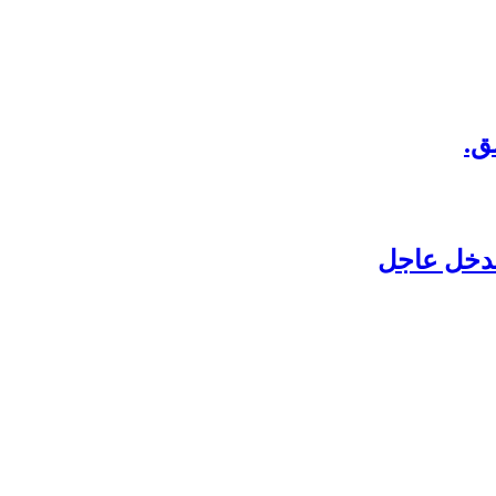
ق.
بتدخل عاجل