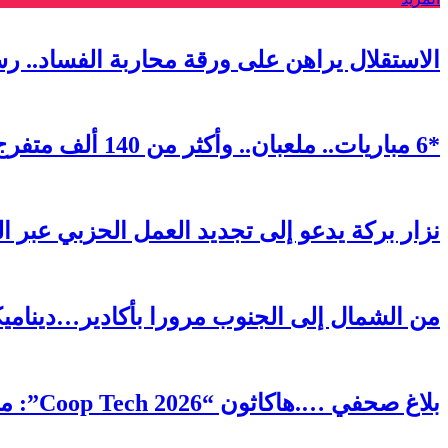
الاستقلال يراهن على ورقة محاربة الفساد.. ر
*6 مباريات.. ملعبان.. وأكثر من 140 ألف متفرج.. كيف ابتكرت الرباط أول “فان زون” استثنائية في مونديال 2026*
نزار بركة يدعو إلى تجديد العمل الحزبي عبر ا
من الشمال إلى الجنوب مرورا بأكادير…ديناميكية 
بلاغ صحفي ….هاكاثون “Coop Tech 2026”: منصة رقمية رائدة لتعزيز الذكاء الجماعي وتحقيق التنمية المحلية بمديونة