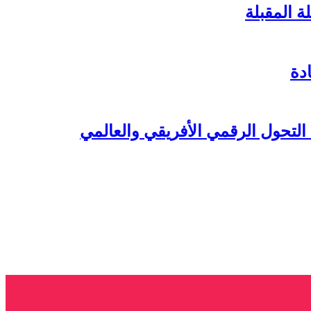
ة المقبلة
دة