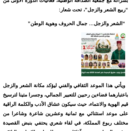
بشراكة مع جمعية الصداقة الوطنية، فعاليات الدورة الأولى من
“ربيع الشعر والزجل”، تحت شعار:
“الشعر والزجل… جمال الحروف وهوية الوطن”
ويأتي هذا الموعد الثقافي والفني ليؤكد مكانة الشعر والزجل
باعتبارهما فضاءين رحبين للتعبير الجمالي، وجسرا متينا لترسيخ
قيم الهوية والانتماء، حيث سيكون عشاق الأدب والكلمة الراقية
على موعد استثنائي مع ثمانية وعشرين شاعرة وشاعرا من
مختلف ربوع المملكة، في لقاء شعري يحتفي بنبض القصيدة