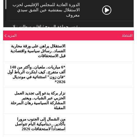
الدورة العادية للمجلس الإقليمي لحزب
الاستقلال بمفتشية عين الشق سيدي
معروف
رئيس جماعة البروج / اقليم سطات : لا
يحترم جلالة الملك محمد السادس
اقتصاد
المزيد
نصره.
الاستقلال يراهن على ورقة محاربة
الفساد.. رسائل سياسية واقتصادية
قبل الاستحقاقات
*6 مباريات.. ملعبان.. وأكثر من 140
ألف متفرج.. كيف ابتكرت الرباط أول
“فان زون” استثنائية في مونديال
2026*
نزار بركة يدعو إلى تجديد العمل
الحزبي عبر الشباب.. ويعتبر
المشاركة السياسية رهان المرحلة
المقبلة
من الشمال إلى الجنوب مرورا
بأكادير…ديناميكية البام تتواصل
استعداداً لاستحقاقات 2026