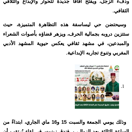
ودفء الزجل، ويفتح آفاقا جديدة للحوار والإبداع والتلاقي
الثقافي.
وسيحتضن حي ليساسفة هذه التظاهرة المتميزة، حيث
ستتزين دروبه بجمالية الحرف، ويزهر فضاؤه بأصوات الشعراء
والمبدعين، في مشهد ثقافي يعكس حيوية المشهد الأدبي
المغربي وتنوع تجاربه الإبداعية.
وذلك يومي الجمعة والسبت 15 و16 ماي الجاري، ابتداءً من
الساعة الثالثة بعد الزوال، بـ فندق زينيت، في لقاء يُرتقب أن