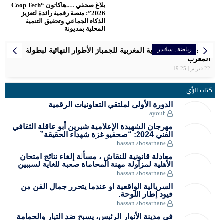
بلاغ صحفي ….هاكاثون “Coop Tech
2026”: منصة رقمية رائدة لتعزيز
الذكاء الجماعي وتحقيق التنمية
المحلية بمديونة
رياضة
رياضة
رياضة
رياضة
رياضة
المرأة
إقتصاد
,
رياضة
سلايدر
سلايدر
سلايدر
سلايدر
اخبار وطنية
سلايدر
رياضة
سلايدر
الرجاء البيضاوي يتوج بكأس العرش للمرة التاسعة
سفيان البقالي فخر المغرب ، اهدى لصاحب الجلالة الميدالية
تنظم الجامعة الملكية المغربية للجمباز الأطوار النهائية لبطولة
بلاغ الصحفي… اللجنة الإقليمية للمبادرة الوطنية للتنمية البشرية
مواعيد مباريات المنتخب الأولمبي المغربي في أولمبياد باريس
المغربية سعاد مقتدري تواصل التحدي برالي دكار بالمملكة العربية
سبورتينغ الدار البيضاء لكرة القدم النسوية يوقّع شراكة استراتيجية
2024 – مسابقة كرة القدم
المغرب
السعودية
الاولمبية .
عمالة مقاطعة عين الشق
مع علامة رائدة في مجال المشروبات الرياضية
22 فبراير | 19:25
كتاب الرأي
الدورة الأولى لملتقي التعاونيات الرقمية
ayoub
مهرجان الشهيدة الإعلامية شيرين أبو عاقلة الثقافي
الفني 2024: “صحفيو غزة شهداء الحقيقة”
hassan abosarhane
معادلة قانونية للنقاش ، مسألة إلغاء نتائج امتحان
الأهلية لمزاولة مهنة المحاماة صعبة للغاية لسببين
hassan abosarhane
السريالية الواقعية او عندما يتحرر جمال الفن من
قيود إطار اللوحة.
hassan abosarhane
في مدينة الأنوار الرئيس، يسبح ضد التيار والحمامة