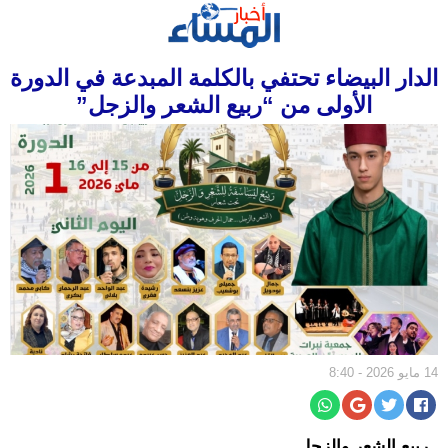
الرئيسية
الدار البيضاء تحتفي بالكلمة المبدعة في الدورة
سياسة
الأولى من “ربيع الشعر والزجل”
مجتمع
إقتصاد
أخبار
الجالية
جهات
ثقافة
و
فن
14 مايو 2026 - 8:40
رياضة
المرأة
ربيع الشعر والزجل